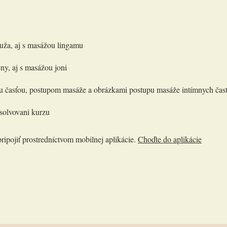
uža, aj s masážou lingamu
ny, aj s masážou joni
kou časťou, postupom masáže a obrázkami postupu masáže intímnych čast
bsolvovani kurzu
ipojiť prostredníctvom mobilnej aplikácie.
Choďte do aplikácie