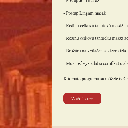
- Postup Joni masáž
- Postup Lingam masáž
- Reálnu celkovú tantrickú masáž m
- Reálnu celkovú tantrickú masáž že
- Brožúru na vytlačenie s teoretic
- Možnosť vyžiadať si certifikát o a
K tomuto programu sa môžete tiež pr
Začať kurz