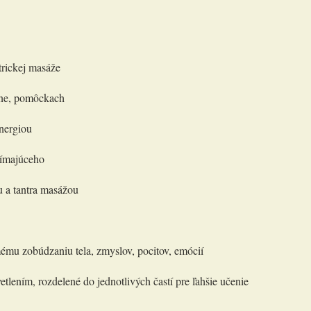
trickej masáže
iene, pomôckach
energiou
ijímajúceho
u a tantra masážou
mému zobúdzaniu tela, zmyslov, pocitov, emócií
etlením, rozdelené do jednotlivých častí pre ľahšie učenie