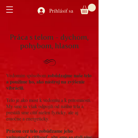
Prihlásiť sa
Práca s telom - dychom,
pohybom, hlasom
zobúdzajme naše telo
Vedomím spôsobom
a použime ho, ako nástroj na zvýšenie
vibráciii.
Telo je ako most k vedomiu a k prítomnosti.
My sme sa však odpojili od nášho tela a
prestáli sme cítiť nielen fyzicky, ale aj
emočne a energeticky.
Prácou cez telo zobúdzame jeho
vnímavosť a citlivosť , aby sme sa stali viac