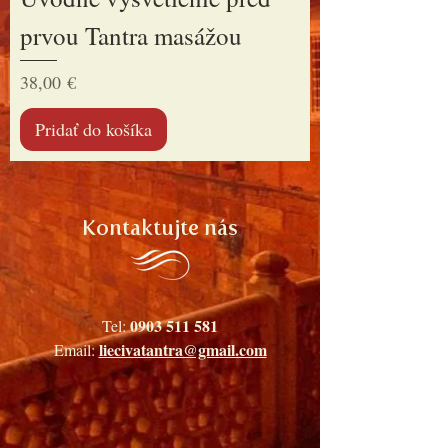
prvou Tantra masážou
Cena
38,00 €
Pridať do košíka
Kontaktujte nás
0903 511 581
Tel:
liecivatantra@gmail.com
Email: