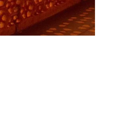
Prihláste sa na odber noviniek
o retreatoch, kurzoch a blogu!
Súhlasím s podmienkami
Odoslať