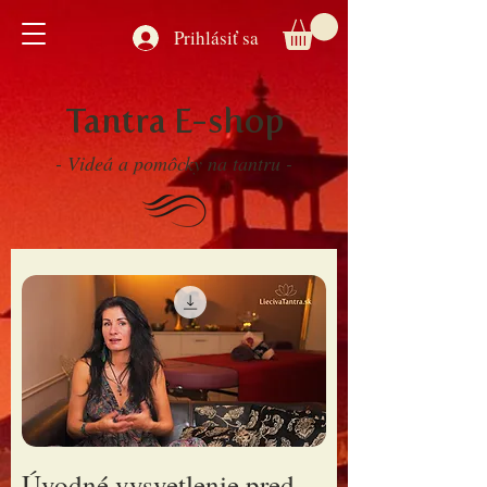
Prihlásiť sa
Tantra E-shop
- Videá a pomôcky na tantru -
Úvodné vysvetlenie pred