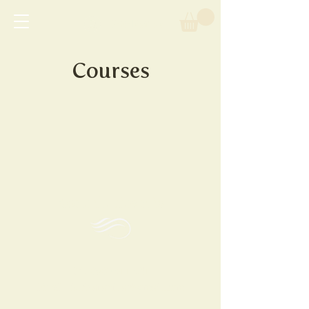
Prihlásiť sa
Courses
Kontaktujte nás
0903 511 581
Tel:
liecivatantra@gmail.com
Email: