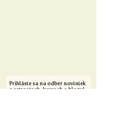
Prihláste sa na odber noviniek
o retreatoch, kurzoch a blogu!
Súhlasím s podmienkami