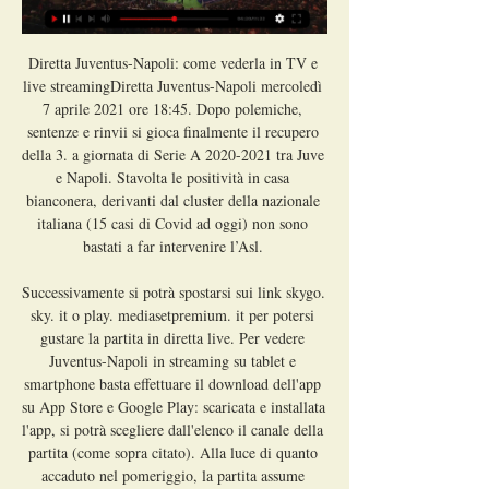
Diretta Juventus-Napoli: come vederla in TV e 
live streamingDiretta Juventus-Napoli mercoledì 
7 aprile 2021 ore 18:45. Dopo polemiche, 
sentenze e rinvii si gioca finalmente il recupero 
della 3. a giornata di Serie A 2020-2021 tra Juve 
e Napoli. Stavolta le positività in casa 
bianconera, derivanti dal cluster della nazionale 
italiana (15 casi di Covid ad oggi) non sono 
bastati a far intervenire l’Asl. 

Successivamente si potrà spostarsi sui link skygo. 
sky. it o play. mediasetpremium. it per potersi 
gustare la partita in diretta live. Per vedere 
Juventus-Napoli in streaming su tablet e 
smartphone basta effettuare il download dell'app 
su App Store e Google Play: scaricata e installata 
l'app, si potrà scegliere dall'elenco il canale della 
partita (come sopra citato). Alla luce di quanto 
accaduto nel pomeriggio, la partita assume 