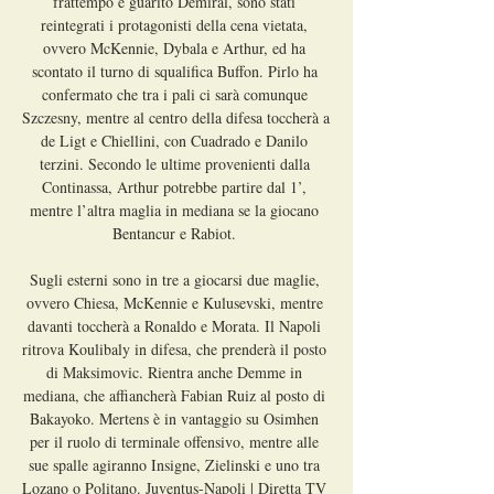
frattempo è guarito Demiral, sono stati 
reintegrati i protagonisti della cena vietata, 
ovvero McKennie, Dybala e Arthur, ed ha 
scontato il turno di squalifica Buffon. Pirlo ha 
confermato che tra i pali ci sarà comunque 
Szczesny, mentre al centro della difesa toccherà a 
de Ligt e Chiellini, con Cuadrado e Danilo 
terzini. Secondo le ultime provenienti dalla 
Continassa, Arthur potrebbe partire dal 1’, 
mentre l’altra maglia in mediana se la giocano 
Bentancur e Rabiot. 

Sugli esterni sono in tre a giocarsi due maglie, 
ovvero Chiesa, McKennie e Kulusevski, mentre 
davanti toccherà a Ronaldo e Morata. Il Napoli 
ritrova Koulibaly in difesa, che prenderà il posto 
di Maksimovic. Rientra anche Demme in 
mediana, che affiancherà Fabian Ruiz al posto di 
Bakayoko. Mertens è in vantaggio su Osimhen 
per il ruolo di terminale offensivo, mentre alle 
sue spalle agiranno Insigne, Zielinski e uno tra 
Lozano o Politano. Juventus-Napoli | Diretta TV 