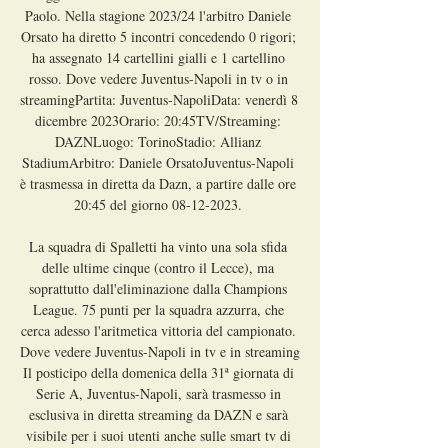
Paolo. Nella stagione 2023/24 l'arbitro Daniele 
Orsato ha diretto 5 incontri concedendo 0 rigori; 
ha assegnato 14 cartellini gialli e 1 cartellino 
rosso. Dove vedere Juventus-Napoli in tv o in 
streamingPartita: Juventus-NapoliData: venerdì 8 
dicembre 2023Orario: 20:45TV/Streaming: 
DAZNLuogo: TorinoStadio: Allianz 
StadiumArbitro: Daniele OrsatoJuventus-Napoli 
è trasmessa in diretta da Dazn, a partire dalle ore 
20:45 del giorno 08-12-2023. 

La squadra di Spalletti ha vinto una sola sfida 
delle ultime cinque (contro il Lecce), ma 
soprattutto dall'eliminazione dalla Champions 
League. 75 punti per la squadra azzurra, che 
cerca adesso l'aritmetica vittoria del campionato. 
Dove vedere Juventus-Napoli in tv e in streaming 
Il posticipo della domenica della 31ª giornata di 
Serie A, Juventus-Napoli, sarà trasmesso in 
esclusiva in diretta streaming da DAZN e sarà 
visibile per i suoi utenti anche sulle smart tv di 