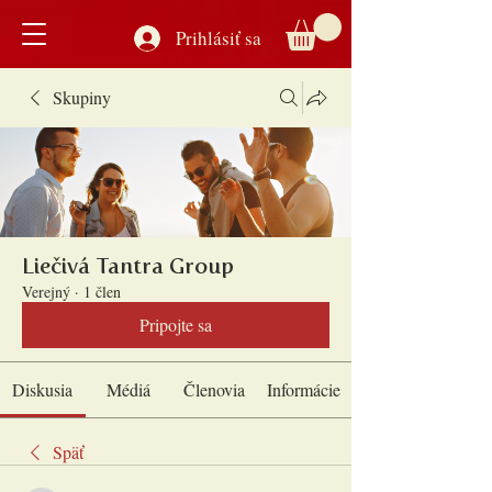
Prihlásiť sa
Skupiny
Liečivá Tantra Group
Verejný
·
1 člen
Pripojte sa
Diskusia
Médiá
Členovia
Informácie
Späť