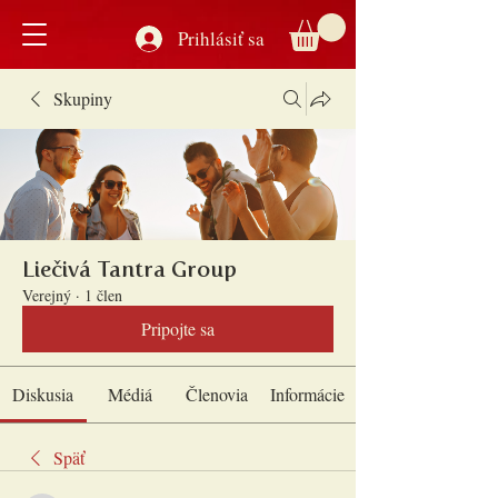
Prihlásiť sa
Skupiny
Liečivá Tantra Group
Verejný
·
1 člen
Pripojte sa
Diskusia
Médiá
Členovia
Informácie
Späť