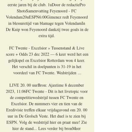
eerste jaren bij de club. 1uDoor de redactiePro 
ShotsSamenvatting Feyenoord - FC 
Volendam20uESPN6:00Gimenez redt Feyenoord 
in blessuretijd van blamage tegen VolendamIn 
De Kuip won Feyenoord dankzij twee goals in de 
extra tijd. 

FC Twente - Excelsior » Tussenstand & Live 
score + Odds 23 dec 2022 — 6 keer werd het een 
gelijkspel en Excelsior Rotterdam won 4 keer. 
Het verschil in doelpunten is 31-19 in het 
voordeel van FC Twente. Wedstrijden ...

LIVE 20. 00 uurBron: Ajaxtime 8 december 
2023, 11:06FC Twente - Dit is het livetopic voor 
de competitiewedstrijd tussen FC Twente en 
Excelsior. De nummers vier en tien van de 
Eredivisie treffen elkaar vrijdagavond om 20. 00 
uur in De Grolsch Veste. Het duel is te zien bij 
ESPN. Volg de wedstrijd hier en praat mee! Zie 
hier de stand... Lees verder bij bronMeer 