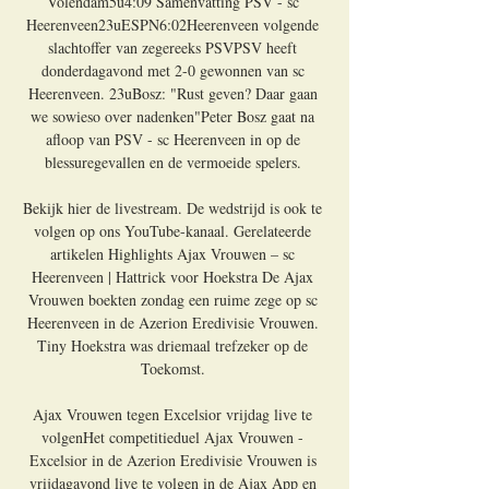
Volendam5u4:09 Samenvatting PSV - sc 
Heerenveen23uESPN6:02Heerenveen volgende 
slachtoffer van zegereeks PSVPSV heeft 
donderdagavond met 2-0 gewonnen van sc 
Heerenveen. 23uBosz: "Rust geven? Daar gaan 
we sowieso over nadenken"Peter Bosz gaat na 
afloop van PSV - sc Heerenveen in op de 
blessuregevallen en de vermoeide spelers. 

Bekijk hier de livestream. De wedstrijd is ook te 
volgen op ons YouTube-kanaal. Gerelateerde 
artikelen Highlights Ajax Vrouwen – sc 
Heerenveen | Hattrick voor Hoekstra De Ajax 
Vrouwen boekten zondag een ruime zege op sc 
Heerenveen in de Azerion Eredivisie Vrouwen. 
Tiny Hoekstra was driemaal trefzeker op de 
Toekomst. 

Ajax Vrouwen tegen Excelsior vrijdag live te 
volgenHet competitieduel Ajax Vrouwen - 
Excelsior in de Azerion Eredivisie Vrouwen is 
vrijdagavond live te volgen in de Ajax App en 