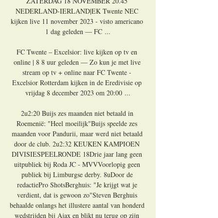
ZATERDAG 18 NOVEMBER 20.45 
NEDERLAND-IERLAND|EK Twente NEC 
kijken live 11 november 2023 - visto americano 
1 dag geleden — FC ...

FC Twente – Excelsior: live kijken op tv en 
online | 8 8 uur geleden — Zo kun je met live 
stream op tv + online naar FC Twente - 
Excelsior Rotterdam kijken in de Eredivisie op 
vrijdag 8 december 2023 om 20:00 ...

2u2:20 Buijs zes maanden niet betaald in 
Roemenië: "Heel moeilijk"Buijs speelde zes 
maanden voor Pandurii, maar werd niet betaald 
door de club. 2u2:32 KEUKEN KAMPIOEN 
DIVISIESPEELRONDE 18Drie jaar lang geen 
uitpubliek bij Roda JC - MVVVoorlopig geen 
publiek bij Limburgse derby. 8uDoor de 
redactiePro ShotsBerghuis: "Je krijgt wat je 
verdient, dat is gewoon zo"Steven Berghuis 
behaalde onlangs het illustere aantal van honderd 
wedstrijden bij Ajax en blikt nu terug op zijn 