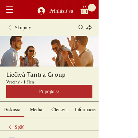
Prihlásiť sa
Skupiny
Liečivá Tantra Group
Verejný
·
1 člen
Pripojte sa
Diskusia
Médiá
Členovia
Informácie
Späť