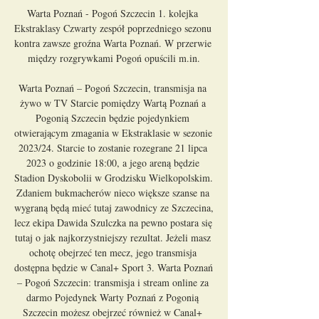
Warta Poznań - Pogoń Szczecin 1. kolejka 
Ekstraklasy Czwarty zespół poprzedniego sezonu 
kontra zawsze groźna Warta Poznań. W przerwie 
między rozgrywkami Pogoń opuścili m.in.

Warta Poznań – Pogoń Szczecin, transmisja na 
żywo w TV Starcie pomiędzy Wartą Poznań a 
Pogonią Szczecin będzie pojedynkiem 
otwierającym zmagania w Ekstraklasie w sezonie 
2023/24. Starcie to zostanie rozegrane 21 lipca 
2023 o godzinie 18:00, a jego areną będzie 
Stadion Dyskobolii w Grodzisku Wielkopolskim. 
Zdaniem bukmacherów nieco większe szanse na 
wygraną będą mieć tutaj zawodnicy ze Szczecina, 
lecz ekipa Dawida Szulczka na pewno postara się 
tutaj o jak najkorzystniejszy rezultat. Jeżeli masz 
ochotę obejrzeć ten mecz, jego transmisja 
dostępna będzie w Canal+ Sport 3. Warta Poznań 
– Pogoń Szczecin: transmisja i stream online za 
darmo Pojedynek Warty Poznań z Pogonią 
Szczecin możesz obejrzeć również w Canal+ 