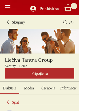
Prihlásiť sa
Skupiny
Liečivá Tantra Group
Verejný
·
1 člen
Pripojte sa
Diskusia
Médiá
Členovia
Informácie
Späť