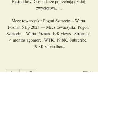
Ekstraklasy. Gospodarze potrzebują dzisiaj 
zwycięstwa, ...

Mecz towarzyski: Pogoń Szczecin – Warta 
Poznań 5 lip 2023 — Mecz towarzyski: Pogoń 
Szczecin – Warta Poznań. 19K views · Streamed 
4 months agomore. WTK. 19.8K. Subscribe. 
19.8K subscribers.
0
0
Kommentar verfassen...
Informácie
Welcome to the group! You can connect
with other members, ge
...
Prečítať si viac