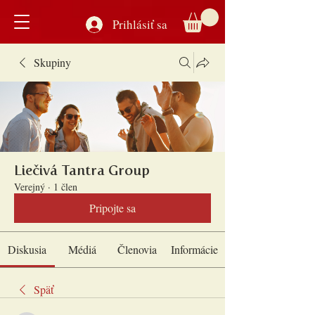
Prihlásiť sa
Skupiny
Liečivá Tantra Group
Verejný
·
1 člen
Pripojte sa
Diskusia
Médiá
Členovia
Informácie
Späť