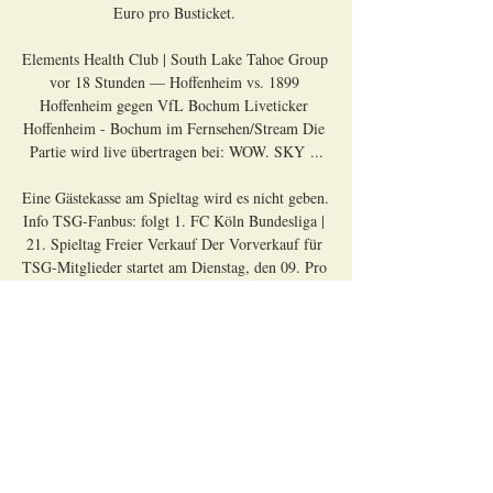
Euro pro Busticket. 

Elements Health Club | South Lake Tahoe Group 
vor 18 Stunden — Hoffenheim vs. 1899 
Hoffenheim gegen VfL Bochum Liveticker 
Hoffenheim - Bochum im Fernsehen/Stream Die 
Partie wird live übertragen bei: WOW. SKY ...

Eine Gästekasse am Spieltag wird es nicht geben. 
Info TSG-Fanbus: folgt 1. FC Köln Bundesliga | 
21. Spieltag Freier Verkauf Der Vorverkauf für 
TSG-Mitglieder startet am Dienstag, den 09. Pro 
TSG-Mitglied können bis zu 8 Tickets erworben 
werden. Der freie Verkauf startet am Donnerstag, 
den 11. Pro Fan können bis zu 8 Tickets 
erworben werden. SV Werder Bremen Google 
Pixel Frauen-Bundesliga | 13. Spieltag 00:00 Uhr 
Nach finaler Terminierung werden wir den 
Vorverkaufsstart sowie alle relevanten Infos hier 
veröffentlichen. sind keine möglich! 1. 
