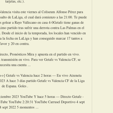
tarjetas, etc.).

alencia visita este viernes al Coliseum Alfonso Pérez para 
alto de LaLiga, el cual dará comienzo a las 21:00. Te puede 
as golear a Rayo Vallecano en casa 4-0Getafe tiene ganas de 
ximo partido tras sufrir una derrota contra Las Palmas en el 
. Desde el inicio de la temporada, los locales han vencido en 
ta la fecha en LaLiga y han conseguido marcar 17 tantos a 
favor y 20 en contra. 

recto, Pronósticos Mira y apuesta en el partido en vivo. 
a transmisión en vivo. Para ver Getafe vs Valencia CF, se 
necesita una cuenta ...

etafe vs Valencia hace 2 horas — En vivo Atzeneta 
023 A hace 3 días partido Getafe vs Valencia CF de la Liga 
de Espana. Goles .

diciembre 2023 YouTube Y hace 5 horas — Directo Getafe - 
uTube YouTube 2:20:31 YouTube Carrusel Deportivo 4 sept 
4 sept 2022 5 momentos ...
