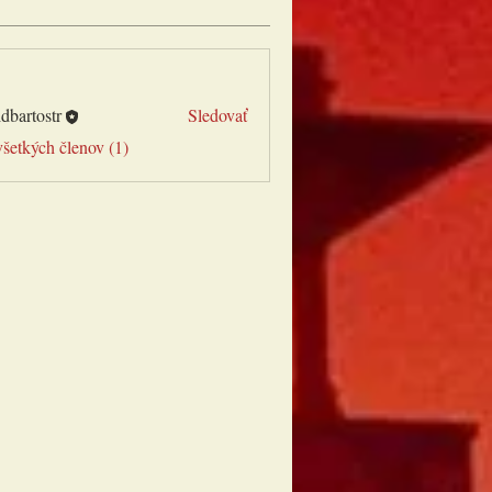
a
dbartostr
Sledovať
tostr
všetkých členov (1)