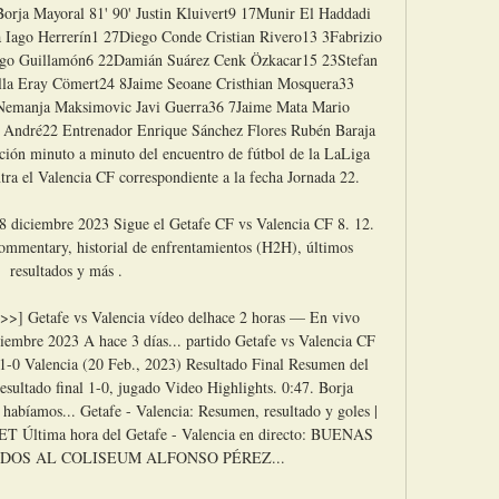
rja Mayoral 81' 90' Justin Kluivert9 17Munir El Haddadi 
 Iago Herrerín1 27Diego Conde Cristian Rivero13 3Fabrizio 
Hugo Guillamón6 22Damián Suárez Cenk Özkacar15 23Stefan 
lla Eray Cömert24 8Jaime Seoane Cristhian Mosquera33 
Nemanja Maksimovic Javi Guerra36 7Jaime Mata Mario 
André22 Entrenador Enrique Sánchez Flores Rubén Baraja 
ación minuto a minuto del encuentro de fútbol de la LaLiga 
tra el Valencia CF correspondiente a la fecha Jornada 22. 

8 diciembre 2023 Sigue el Getafe CF vs Valencia CF 8. 12. 
commentary, historial de enfrentamientos (H2H), últimos 
resultados y más .

etafe vs Valencia vídeo delhace 2 horas — En vivo 
ciembre 2023 A hace 3 días... partido Getafe vs Valencia CF 
 1-0 Valencia (20 Feb., 2023) Resultado Final Resumen del 
esultado final 1-0, jugado Video Highlights. 0:47. Borja 
habíamos... Getafe - Valencia: Resumen, resultado y goles | 
T Última hora del Getafe - Valencia en directo: BUENAS 
DOS AL COLISEUM ALFONSO PÉREZ... 
