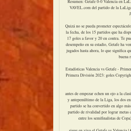
Resumen: Getafe 0-0 Valencia en LaL
VAVEL.com del partido de la LaLiga:
J
Quizá no se pueda prometer espectáculo, 
la fecha, de los 15 partidos que ha dis
17 goles a favor y 20 en contra. Te pu
desempeño en su estadio, Getafe ha venc
jugados hasta ahora, lo que significa q
buena r
Estadísticas Valencia vs Getafe - Primer
Primera División 2023: goles Copyrigh
antes de empezar echen un ojo a la clasi
y antepenúltimo de la Liga, los dos en 
partido se ha convertido en algo má
partido de rivalidad por lograr metas d
entre los semifinalistas de Copa
sigue en vivo el Getafe vs Valencia |