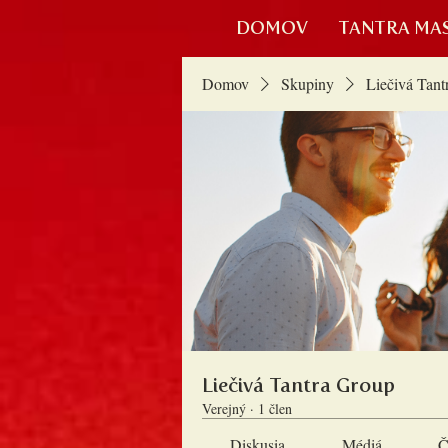
DOMOV
TANTRA MA
Domov
Skupiny
Liečivá Tant
Liečivá Tantra Group
Verejný
·
1 člen
Diskusia
Médiá
Č