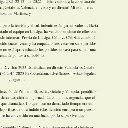
iga 2021-22 12 mar 2022 — Bienvenidos a la cobertura de 
 ¡Getafe vs Valencia en vivo y en directo! Mi nombre es 
honatan Martínez y ...

pero la tensión y el sufrimiento están garantizados.... Hasta 
putado el equipo en LaLiga, ha vencido en cinco de ellos con 
ede interesar: Previa de LaLiga: Celta vs CádizEn cuanto al 
ido cuatro veces y ha empatado tres veces en siete partidos 
ue no está aprovechando los partidos en casa para sumar una 
enta de puntos a su bolsillo. 

a División 2023 Estadísticas en directo Valencia vs Getafe - 
t © 2014-2023 BeSoccer.com, Live Scores | Avisos legales. 
Juegue ...

ficación de Primera. Sí, así es, Getafe y Valencia, penúltimo 
descenso, cierran la jornada 22 con tantas urgencias que el 
s que dramático. Lo que hace no demasiado tiempo era un 
eportivas de otra índole (clasificación europea o un puesto 
) se ha convertido en una lucha por la supervivencia. 

 Comunidad Valenciana Directo: sigue en vivo el Getafe vs 