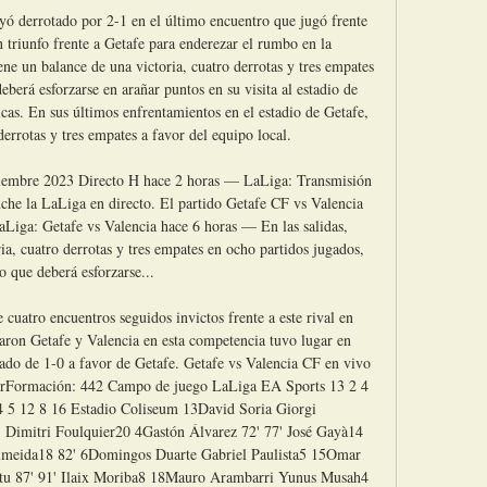
ayó derrotado por 2-1 en el último encuentro que jugó frente 
triunfo frente a Getafe para enderezar el rumbo en la 
ene un balance de una victoria, cuatro derrotas y tres empates 
berá esforzarse en arañar puntos en su visita al estadio de 
icas. En sus últimos enfrentamientos en el estadio de Getafe, 
errotas y tres empates a favor del equipo local. 

ciembre 2023 Directo H hace 2 horas — LaLiga: Transmisión 
uche la LaLiga en directo. El partido Getafe CF vs Valencia 
aLiga: Getafe vs Valencia hace 6 horas — En las salidas, 
ia, cuatro derrotas y tres empates en ocho partidos jugados, 
o que deberá esforzarse... 

 cuatro encuentros seguidos invictos frente a este rival en 
ron Getafe y Valencia en esta competencia tuvo lugar en 
tado de 1-0 a favor de Getafe. Getafe vs Valencia CF en vivo 
erFormación: 442 Campo de juego LaLiga EA Sports 13 2 4 
4 5 12 8 16 Estadio Coliseum 13David Soria Giorgi 
imitri Foulquier20 4Gastón Álvarez 72' 77' José Gayà14 
Almeida18 82' 6Domingos Duarte Gabriel Paulista5 15Omar 
tu 87' 91' Ilaix Moriba8 18Mauro Arambarri Yunus Musah4 