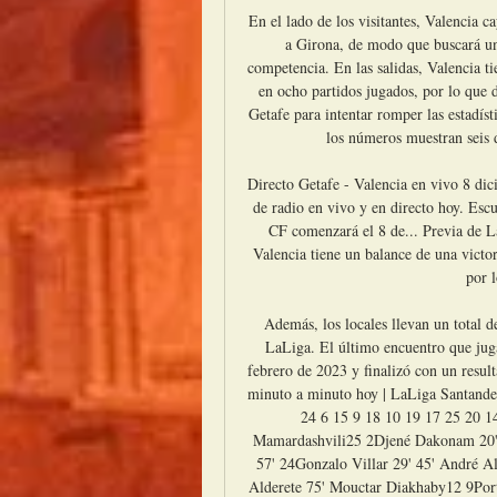
En el lado de los visitantes, Valencia c
a Girona, de modo que buscará un 
competencia. En las salidas, Valencia ti
en ocho partidos jugados, por lo que de
Getafe para intentar romper las estadíst
los números muestran seis d
Directo Getafe - Valencia en vivo 8 di
de radio en vivo y en directo hoy. Esc
CF comenzará el 8 de... Previa de L
Valencia tiene un balance de una victor
por l
Además, los locales llevan un total de
LaLiga. El último encuentro que juga
febrero de 2023 y finalizó con un resul
minuto a minuto hoy | LaLiga Santand
24 6 15 9 18 10 19 17 25 20 1
Mamardashvili25 2Djené Dakonam 20' D
57' 24Gonzalo Villar 29' 45' André 
Alderete 75' Mouctar Diakhaby12 9Por