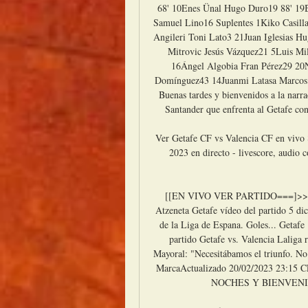
68' 10Enes Ünal Hugo Duro19 88' 19Bo
Samuel Lino16 Suplentes 1Kiko Casilla
Angileri Toni Lato3 21Juan Iglesias 
Mitrovic Jesús Vázquez21 5Luis Mi
16Ángel Algobia Fran Pérez29 20
Domínguez43 14Juanmi Latasa Marcos 
Buenas tardes y bienvenidos a la narr
Santander que enfrenta al Getafe con
Ver Getafe CF vs Valencia CF en vivo 
2023 en directo - livescore, audio 
[[EN VIVO VER PARTIDO===]>>>>] G
Atzeneta Getafe vídeo del partido 5 di
de la Liga de Espana. Goles... Getafe
partido Getafe vs. Valencia Laliga r
Mayoral: "Necesitábamos el triunfo. No 
MarcaActualizado 20/02/2023 23:15 CE
NOCHES Y BIENVENI