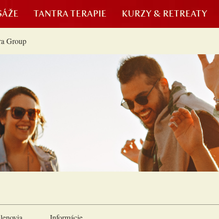
SÁŽE
TANTRA TERAPIE
KURZY & RETREATY
ra Group
lenovia
Informácie