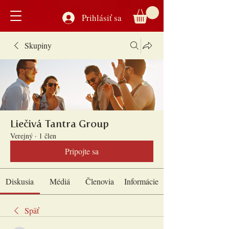
Prihlásiť sa
Skupiny
Liečivá Tantra Group
Verejný
·
1 člen
Pripojte sa
Diskusia
Médiá
Členovia
Informácie
Späť