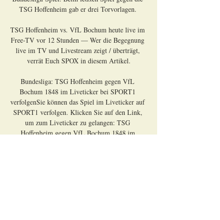
TSG Hoffenheim gab er drei Torvorlagen. 

TSG Hoffenheim vs. VfL Bochum heute live im 
Free-TV vor 12 Stunden — Wer die Begegnung 
live im TV und Livestream zeigt / überträgt, 
verrät Euch SPOX in diesem Artikel.

Bundesliga: TSG Hoffenheim gegen VfL 
Bochum 1848 im Liveticker bei SPORT1 
verfolgenSie können das Spiel im Liveticker auf 
SPORT1 verfolgen. Klicken Sie auf den Link, 
um zum Liveticker zu gelangen: TSG 
Hoffenheim gegen VfL Bochum 1848 im 
Liveticker bei SPORT1Möchten Sie auch andere 
Bundesliga-Partien im Ticker verfolgen, können 
Sie in unserer Liveticker-Übersicht fündig 
werden. Highlights auf den digitalen SPORT1 
PlattformenSPORT1 bietet eine umfangreiche 
Highlight-Berichterstattung zur Bundesliga! Fans 
können auf den digitalen Kanälen von SPORT1 
jeweils ab Montag, 0:00 Uhr, on-demand alle 