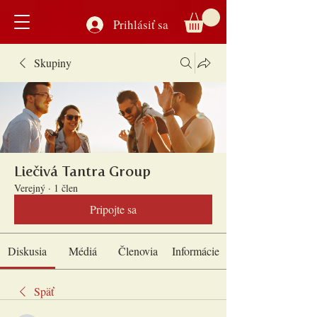
Prihlásiť sa
Skupiny
Liečivá Tantra Group
Verejný
·
1 člen
Pripojte sa
Diskusia
Médiá
Členovia
Informácie
Späť